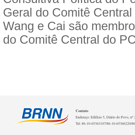
Geral do Comitê Central 
Wang e Cai são membros
do Comitê Central do P
Contato
Endereço: Edifício 5, Diário do Povo, nº 2
Tel: 86-10-65363107/86-10-65366220/8