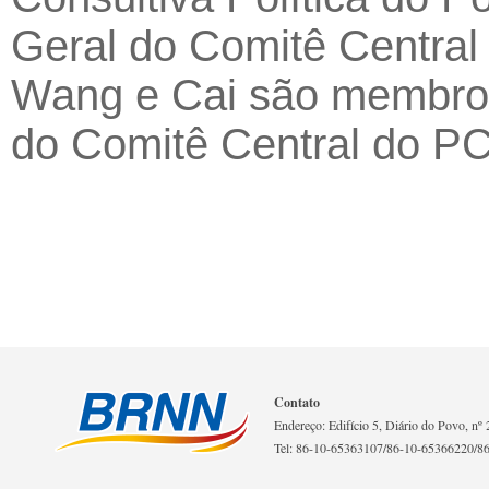
Geral do Comitê Central 
Wang e Cai são membros
do Comitê Central do P
Contato
Endereço: Edifício 5, Diário do Povo, nº 2
Tel: 86-10-65363107/86-10-65366220/8