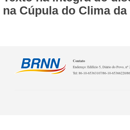
na Cúpula do Clima d
Contato
Endereço: Edifício 5, Diário do Povo, nº 2
Tel: 86-10-65363107/86-10-65366220/8