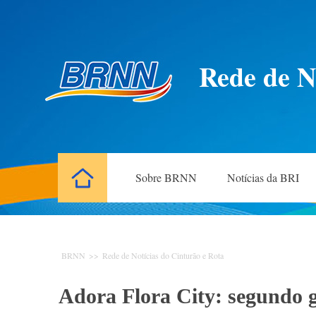
Rede de N
Sobre BRNN
Notícias da BRI
BRNN
>>
Rede de Notícias do Cinturão e Rota
Adora Flora City: segundo g