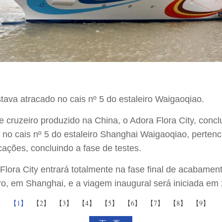
tava atracado no cais nº 5 do estaleiro Waigaoqiao.
 cruzeiro produzido na China, o Adora Flora City, conc
o no cais nº 5 do estaleiro Shanghai Waigaoqiao, perten
ações, concluindo a fase de testes.
Flora City entrará totalmente na fase final de acabamen
bro, em Shanghai, e a viagem inaugural será iniciada e
【1】
【2】
【3】
【4】
【5】
【6】
【7】
【8】
【9】