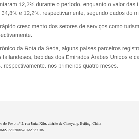
ntaram 12,2% durante o período, enquanto o valor das t
u 34,8% e 12,2%, respectivamente, segundo dados do min
rápido crescimento dos setores de serviços como turism
pectivamente.
etrônico da Rota da Seda, alguns países parceiros regi
s tailandeses, bebidas dos Emirados Árabes Unidos e ca
 respectivamente, nos primeiros quatro meses.
io do Povo, nº 2, rua Jintai Xilu, distrito de Chaoyang, Beijing, China
10-65366220/86-10-65363106