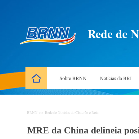
Rede de N
Sobre BRNN
Notícias da BRI
BRNN
>>
Rede de Notícias do Cinturão e Rota
MRE da China delineia posiç