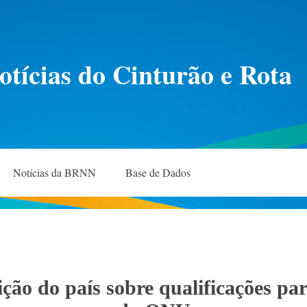
otícias do Cinturão e Rota
Notícias da BRNN
Base de Dados
ão do país sobre qualificações par