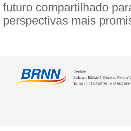
futuro compartilhado par
perspectivas mais promi
Contato
Endereço: Edifício 5, Diário do Povo, nº 2
Tel: 86-10-65363107/86-10-65366220/8