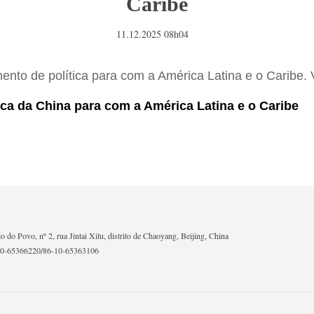
Caribe
11.12.2025 08h04
nto de política para com a América Latina e o Caribe. V
ica da China para com a América Latina e o Caribe
io do Povo, nº 2, rua Jintai Xilu, distrito de Chaoyang, Beijing, China
10-65366220/86-10-65363106