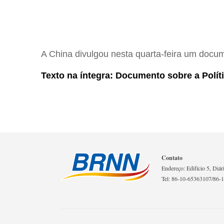
A China divulgou nesta quarta-feira um docume
Texto na íntegra: Documento sobre a Polít
Contato
Endereço: Edifício 5, Diár
Tel: 86-10-65363107/86-