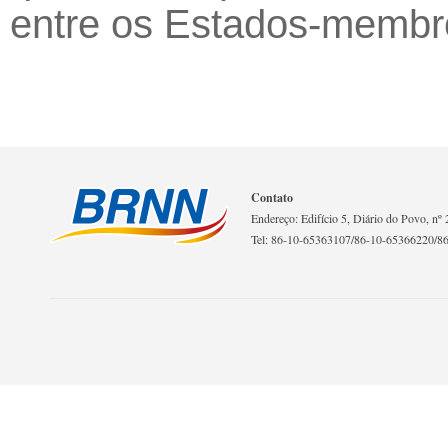
entre os Estados-membr
Contato
Endereço: Edifício 5, Diário do Povo, nº 2
Tel: 86-10-65363107/86-10-65366220/8