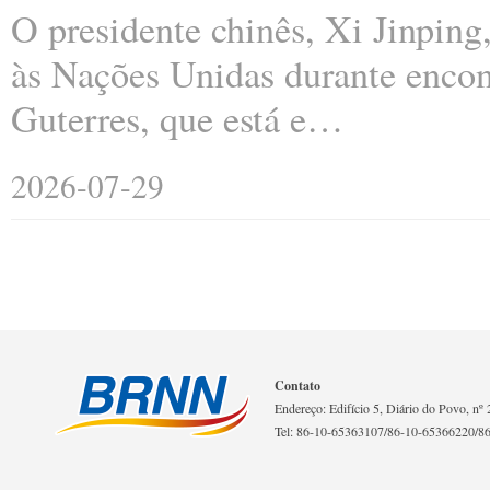
O presidente chinês, Xi Jinping,
às Nações Unidas durante encon
Guterres, que está e…
2026-07-29
Contato
Endereço: Edifício 5, Diário do Povo, nº 2
Tel: 86-10-65363107/86-10-65366220/8