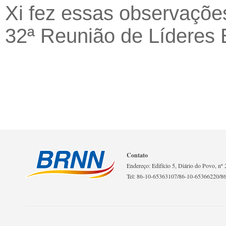
Xi fez essas observaçõe
32ª Reunião de Líderes
Contato
Endereço: Edifício 5, Diário do Povo, nº 2
Tel: 86-10-65363107/86-10-65366220/8