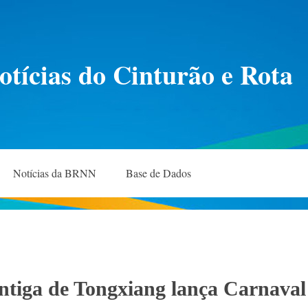
otícias do Cinturão e Rota
Notícias da BRNN
Base de Dados
ntiga de Tongxiang lança Carnaval 