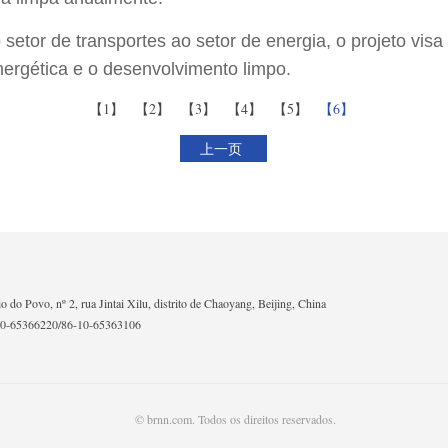
 setor de transportes ao setor de energia, o projeto visa 
nergética e o desenvolvimento limpo.
【1】
【2】
【3】
【4】
【5】
【6】
上一页
io do Povo, nº 2, rua Jintai Xilu, distrito de Chaoyang, Beijing, China
10-65366220/86-10-65363106
© brnn.com. Todos os direitos reservados.