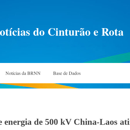
otícias do Cinturão e Rota
Notícias da BRNN
Base de Dados
e energia de 500 kV China-Laos atin