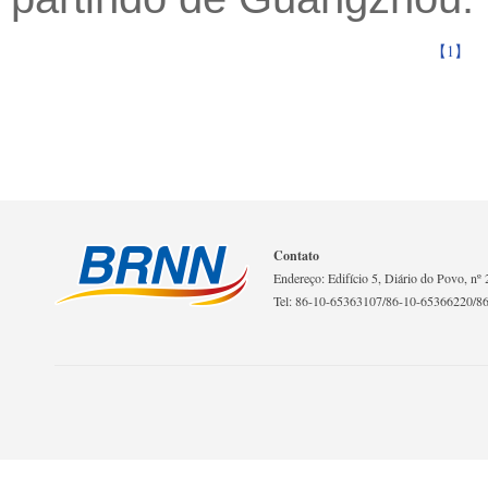
【1】
Contato
Endereço: Edifício 5, Diário do Povo, nº 2
Tel: 86-10-65363107/86-10-65366220/8